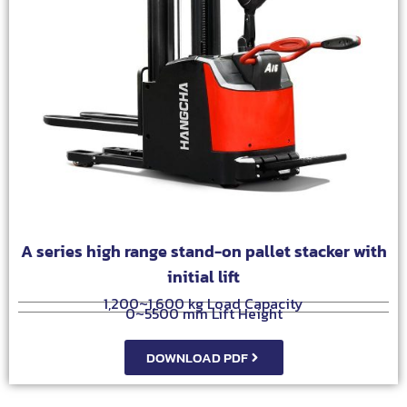
A series high range stand-on pallet stacker with
initial lift
1,200~1,600 kg Load Capacity
0~5500 mm Lift Height
DOWNLOAD PDF