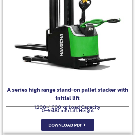
A series high range stand-on pallet stacker with
initial lift
1,200~1,600 kg Load Capacity
0~5500 mm Lift Height
DOWNLOAD PDF