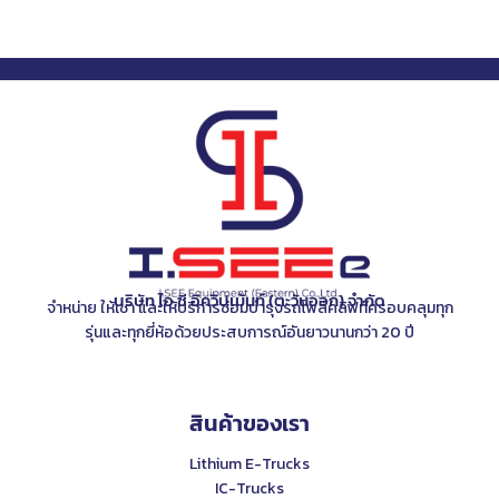
บริษัท ไอ.ซี อิควิปเม้นท์ (ตะวันออก) จำกัด
จำหน่าย ให้เช่า และให้บริการซ่อมบำรุงรถโฟล์คลิฟท์ครอบคลุมทุก
รุ่นและทุกยี่ห้อด้วยประสบการณ์อันยาวนานกว่า 20 ปี
สินค้าของเรา
Lithium E-Trucks
IC-Trucks