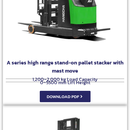
A series high range stand-on pallet stacker with
mast move
1,200~2,000 kg Load Capacity
0~5500 mm Lift Height
DOWNLOAD PDF