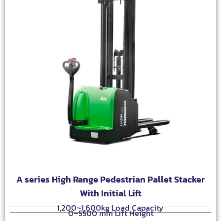
A series High Range Pedestrian Pallet Stacker
With Initial Lift
1,200~1,600kg Load Capacity
0~5500 mm Lift Height