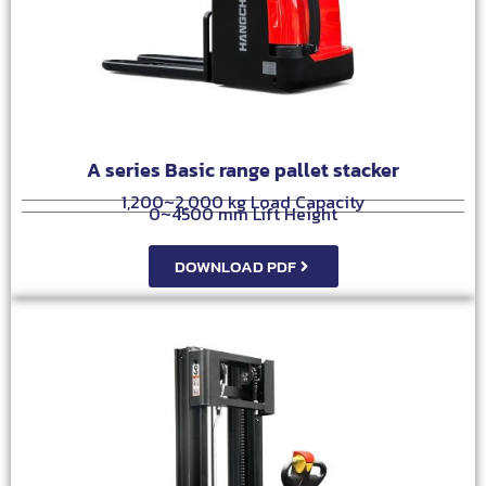
A series Basic range pallet stacker
1,200~2,000 kg Load Capacity
0~4500 mm Lift Height
DOWNLOAD PDF