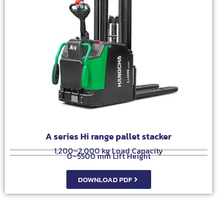
A series Hi range pallet stacker
1,200~2,000 kg Load Capacity
0~5500 mm Lift Height
DOWNLOAD PDF