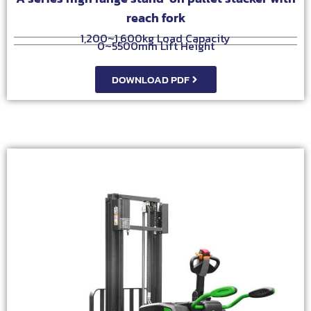
reach fork
1,200~1,600kg Load Capacity
0~5500mm Lift Height
DOWNLOAD PDF