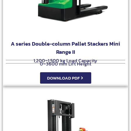
A series Double-column Pallet Stackers Mini
Range II
1,200~1,500 kg Load Capacity
0~3600 mm Lift Height
DOWNLOAD PDF