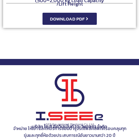
1,500~2,000 kg Load Capacity
/Lift Height
DOWNLOAD PDF
บริษัท ไอ.ซี อิควิปเม้นท์ (ตะวันออก) จำกัด
จำหน่าย ให้เช่า และให้บริการซ่อมบำรุงรถโฟล์คลิฟท์ครอบคลุมทุก
รุ่นและทุกยี่ห้อด้วยประสบการณ์อันยาวนานกว่า 20 ปี